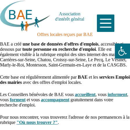
Passer
au
contenu
Association
d'intérêt général
Offres locales reçues par BAE
Ouvrir la barre d’outils
BAE a créé
une base de données d'offres d'emplois
, accessible ci-
dessous par
toute personne en recherche d'emploi
. Elle est
également visible à la rubrique emploi des sites internet des mairies de
Carrières-sur-Seine, Chatou, Croissy-sur-Seine, Le Pecq, Le Vésinet,
Marly-le-Roi, Montesson, Saint-Germain-en-Laye et de la CASGBS.
Cette base est régulièrement alimentée par
BAE
et les
services Emploi
des mairies
avec des offres d'emploi locales.
Les Conseillers bénévoles de BAE vous
accueillent
, vous
informent
,
vous
forment
et vous
accompagnent
gratuitement dans votre
recherche d'emploi.
Pour nous rencontrer, vous trouverez l'adresse de nos permanences à la
rubrique
"Où nous trouver ?"
.