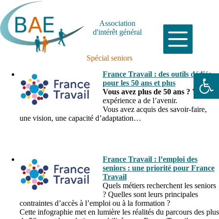
Passer
au
contenu
Association
d'intérêt général
Spécial seniors
Ouvrir la barre d’outils
France Travail : des outils dédiés
pour les 50 ans et plus
Vous avez plus de 50 ans ?
Votre
expérience a de l’avenir.
Vous avez acquis des savoir-faire,
une vision, une capacité d’adaptation…
blanc
France Travail : l’emploi des
seniors : une priorité pour France
Travail
Quels métiers recherchent les seniors
? Quelles sont leurs principales
contraintes d’accès à l’emploi ou à la formation ?
Cette infographie met en lumière les réalités du parcours des plus