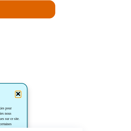
kies pour
gies nous
es sur ce site.
certaines