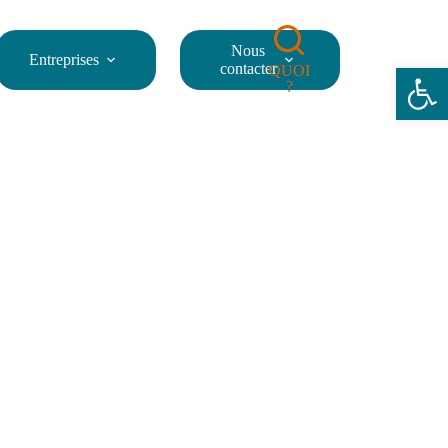
Nous
Entreprises
Ouvrir la barre d’outils
contacter
QUOI
?