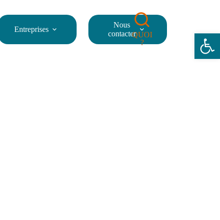
Nous
Entreprises
Ouvrir la barre d’outils
contacter
QUOI
?