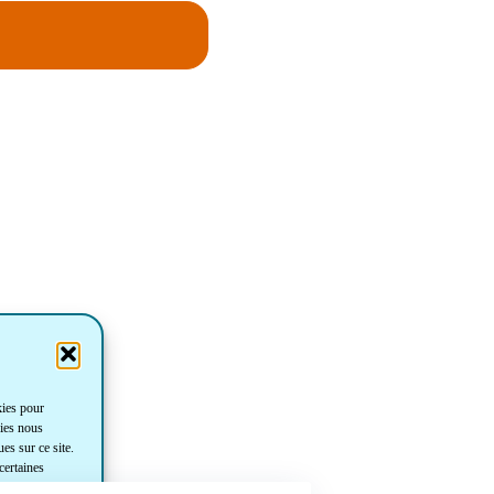
kies pour
gies nous
es sur ce site.
certaines