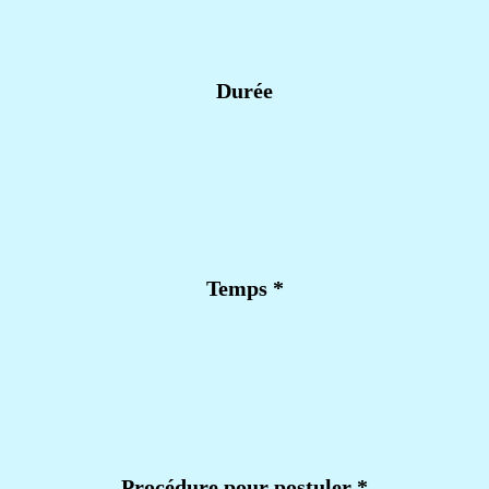
Durée
Temps
*
Procédure pour postuler
*