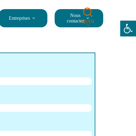
Nous
Entreprises
Ouvrir la barre d’outils
contacter
QUOI
?