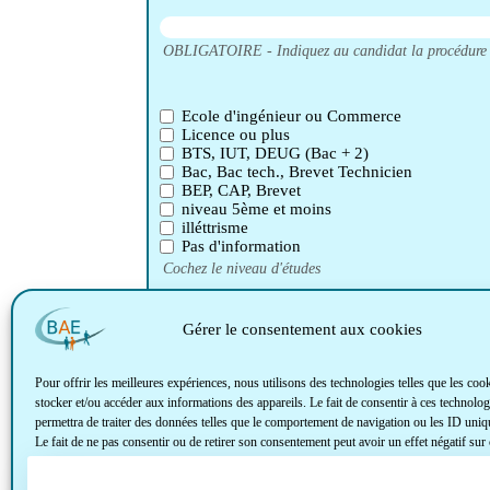
OBLIGATOIRE - Indiquez au candidat la procédure pou
Ecole d'ingénieur ou Commerce
Licence ou plus
BTS, IUT, DEUG (Bac + 2)
Bac, Bac tech., Brevet Technicien
BEP, CAP, Brevet
niveau 5ème et moins
illéttrisme
Pas d'information
Cochez le niveau d'études
Gérer le consentement aux cookies
Indiquez les mots clés relatifs au poste de travail, l'
Pour offrir les meilleures expériences, nous utilisons des technologies telles que les coo
stocker et/ou accéder aux informations des appareils. Le fait de consentir à ces technolo
Envoyer
permettra de traiter des données telles que le comportement de navigation ou les ID uniqu
Le fait de ne pas consentir ou de retirer son consentement peut avoir un effet négatif sur 
caractéristiques et fonctions.